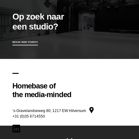
Op zoek naar
Aanhef
een studio?
BEKIJK ONZE STUDIO'S
Homebase of
the media-minded
‘s-Gravelandseweg 80, 1217 EW Hilversum
+31 (0)35 6714550