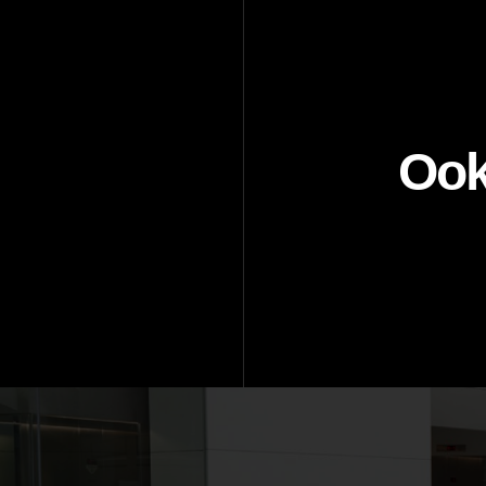
Ook
Ik zou graag
Aanhef