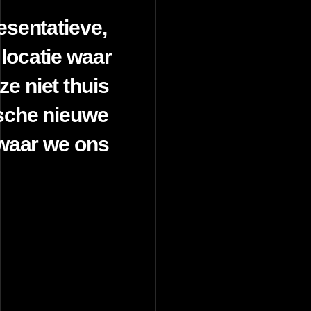
esentatieve,
locatie waar
e niet thuis
ische nieuwe
 waar we ons