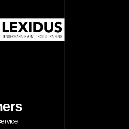
ners
ervice